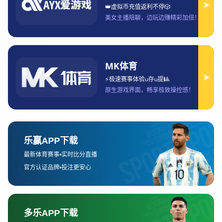
的行为模式，为行业发展提供参考。
1、全球赛事动态追踪
新火体育通过建立全球赛事信息数据库，实现了对各类体育
赛事的实时监控。从足球、篮球到电子竞技，平台能够提供
赛前预测、赛中数据和赛后分析，为用户呈现全方位赛事视
角。
尤其在足球领域，欧洲五大联赛、国际杯赛以及世界杯预选
赛等热点赛事的动态更新速度，直接影响了用户的关注和讨
论热度。新火体育通过技术手段将比赛进程、关键数据以及
球员表现整合成可视化内容，使球迷能够快速获取精准信
息。
此外，新火体育还积极与各大赛事官方机构合作，确保信息
的权威性与及时性。这种数据整合不仅增强了平台内容的专
业性，也为年轻球迷提供了深度分析的参考价值。