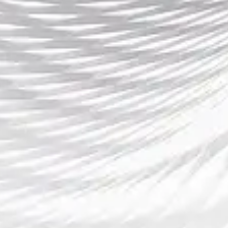
- 四个小标题均在10汉字以内
- 每个小标题下至少三段内容
- 正文段落用 `
` 包裹 - 小标题用 `
` 包裹
- 总结分两段
如果你愿意，我可以帮你再优
化，把字数精确拉到 **3000字
左右**，让每段文字均匀分布，
更贴近学术深度。