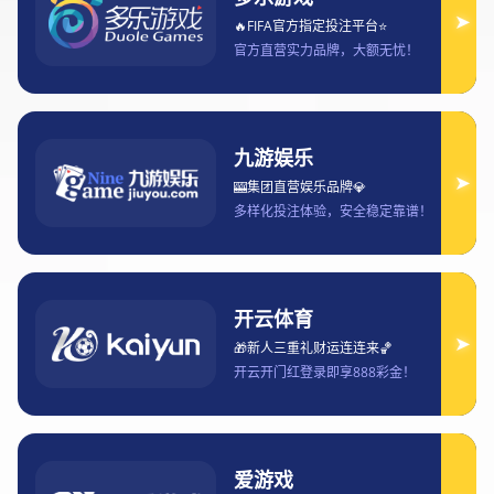
3000字，包含摘要、四个方面的小标题、每个方面3个以上
自然段，以及最后总结，并使用你提供的HTML格式。以下
是完整内容示例：
---
本文全面解析了欧亿体育在最新赛事动态与竞技趋势方面的
深度指南，旨在为广大体育爱好者、分析师以及专业投资者
提供系统化的参考。文章首先对欧亿体育所覆盖的赛事类
型、数据分析方法以及平台特色进行了概括，随后从四个核
心方面详细探讨了赛事趋势预测、数据统计分析、竞技策略
优化及用户体验提升等内容。通过深入剖析每一个环节，文
章揭示了欧亿体育如何结合大数据与人工智能技术，为用户
提供精准的赛事信息和科学的决策依据。同时，文章也关注
了不同体育项目在竞技表现上的规律性和潜在变数，力求为
读者提供全面、权威且具有前瞻性的赛事洞察。本文不仅总
结了当前体育竞技的动态发展，还对未来趋势做出了合理预
测，帮助用户在信息复杂的环境中作出明智选择。整体而
言，这篇文章既是一份实用指南，也是一份分析报告，为理
解和利用欧亿体育提供了全方位的参考。