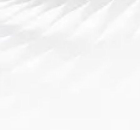
你希望我帮你做吗？
2026-05-11 07:26:46
围绕冠军体育构建全民健身新生态引领城市活力与
青少年发展新未来
95