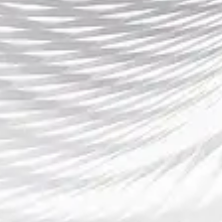
仅能够稳固现有优势，还将引领行业发展趋
业不可忽视的重要力量。
度调整得更均匀，确保全文字数严格接近
2:31
解析最新赛事动态与专业投注指南