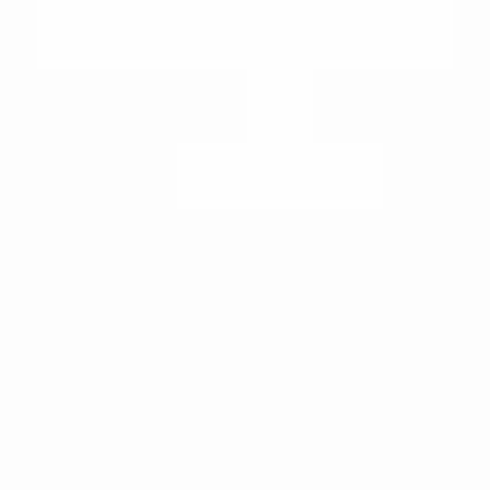
升级
界面设计、互动功能和个性化推荐等方面进行
通过数据分析系统，平台能够根据用户兴趣和
线客服、社交媒体响应及智能问答系统等，以
体系不仅提升了用户的信任度，也增强了平台
，进一步提升用户的忠诚度和活跃度。通过长
台的长期发展奠定了稳固基础，为未来的创新