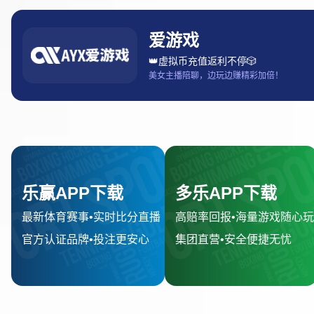
随着全球体育产业的迅速发展，利来体育作为其中的重要一
以及品牌建设等方面不断突破。本文从最新动态出发，对利
行业趋势和未来可能的方向进行深入探讨。文章将围绕技术
户体验优化与服务升级、品牌建设与行业影响四个方面展开
面、系统的参考。通过对这些方面的分析，我们能够更清晰
争中的优势所在，同时预测未来可能的发展路径和行业趋势
洞察。
1、技术创新与数字化转型
利来体育近年来在技术创新方面持续发力，特别是在数字化
引入人工智能、大数据分析及云计算技术，平台在数据处理
和精准度，为用户提供了个性化的服务体验。
此外，利来体育积极布局移动端和在线平台的整合，通过优
捷性和体验感。尤其是在实时赛事直播、智能推荐及互动社
互动的体验，从而增强了用户粘性。