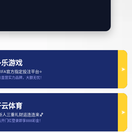
搜索
搜索...
SEARCH
导航