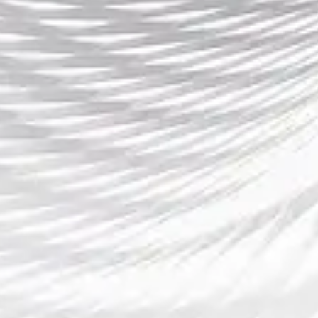
2024-12-09 15:14:52
以六合彩第100期为核心，分析过去百期数据走势
与未来预测趋势
298
2024-12-11 23:04:46
PayPal与Bet365的支付合作详解及其在在线博彩中
的应用