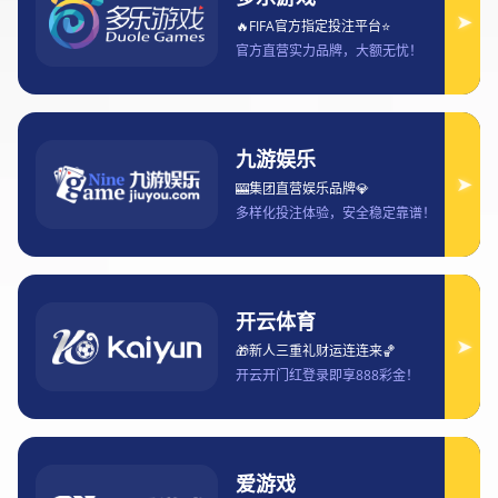
在这篇文章中，我们将深入探讨“神虎主导一肖玄机，六合
彩精准预测助你轻松中特大奖”的核心概念与应用方法。首
先，我们将介绍“神虎主导一肖玄机”这一术语的起源与内
涵，分析它在六合彩中的具体运作机制。接着，我们将探讨
如何利用精准的预测技术提升中奖概率，进一步讨论如何结
合历史数据与现代算法提高预测准确性。接下来，我们将分
析神虎主导的预测系统如何通过独特的方式指导玩家选择合
适的号码组合，帮助其获取更多的中奖机会。最后，我们将
总结神虎主导一肖玄机在六合彩中的实际应用，并给出一些
实用的技巧和建议，帮助读者在这一领域取得更好的成绩。
通过这些深入分析与实践指导，本文将为有志于在六合彩中
获胜的玩家提供全面的知识体系与实用工具。
1、神虎主导一肖玄机的基本概
念
神虎主导一肖玄机是指在六合彩等彩票预测中，结合特定的