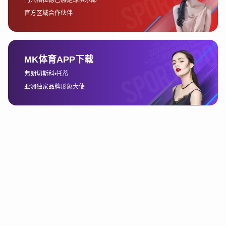
3、神虎主导的号码组合选择
在神虎主导的预测系统中，号码组合的选择是关键环节之
一。通过科学的算法和历史数据的分析，神虎主导能够为用
户提供最佳的数字组合建议。这些组合不仅仅是随机挑选
的，而是经过深度数据分析后得出的结果，具有较高的中奖
几率。
首先，神虎主导会根据历史开奖的数字频率，计算出哪些数
字组合在未来出现的概率较大。其次，它还会考虑到一定的
数学分布规律，如“冷热号”的分布等，帮助玩家在选择时做
出更加理智的决策。此外，神虎主导还会根据玩家的需求与
偏好，量身定制适合他们的投注组合，进一步提高中奖的几
率。
为了进一步提升选号的精准度，神虎主导的预测系统通常还
会进行多轮的模拟与验证。每一次模拟，系统都会根据实际