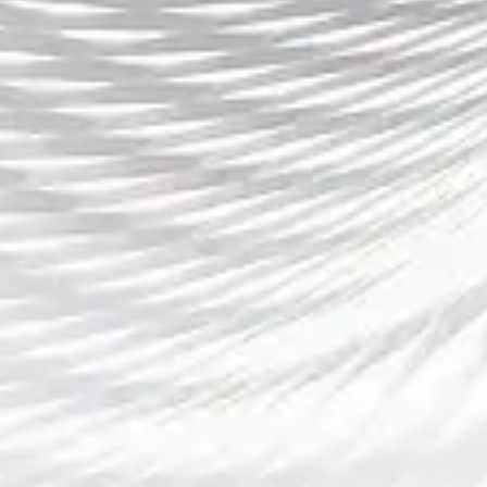
280
2025-01-12 21:16:16
bet365在中国合法运营的国家与地区及其法律合规
情况解析
456
搜索