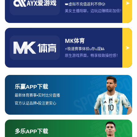
说，了解详细的注册步骤和要求尤为重要。首先，用户需要
访问bet365的官方网站，点击页面上的“注册”按钮，进入注
册页面。
在注册页面中，用户需要提供个人基本信息，如姓名、出生
日期、邮箱地址和联系方式等。此外，用户还需要设置一个
独特的用户名和密码，确保账户的安全性。bet365要求所有
用户提供准确的信息，以确保账户的合法性和资金的安全。
填写完所有信息后，用户需要同意平台的使用条款和隐私政
策。bet365会进行一个简单的身份验证，确保注册者符合其
使用条件。验证完成后，用户即可登录账户并开始使用平
台。
凯发官网
2、投注系统与操作指南