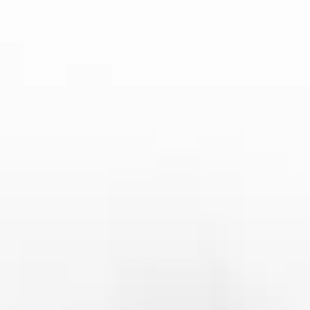
作为全球领先的在线博彩平台，bet365中文官网始终将用户
的安全和隐私放在首位。平台采用了先进的加密技术，确保
所有用户信息在传输和存储过程中都能得到有效保护。所有
的支付交易都使用SSL加密协议，确保资金的安全性和隐私
性。
bet365还严格遵守各国的博彩法规，确保平台在合法合规的
框架内运营。平台定期接受外部机构的审计，确保其运营的
透明度和公正性。此外，平台为用户提供了多种安全设置选
项，如账户双重身份验证（2FA），进一步加强账户的安全
性。
为了应对博彩成瘾问题，bet365中文官网提供了负责任博彩
的相关措施。用户可以设置投注限额、冷静期等功能，帮助
自己保持健康的博彩行为。平台还提供了专门的支持渠道，
帮助那些需要帮助的用户解决博彩成瘾问题。
总结：
通过本篇文章的详细分析，用户可以对bet365中文官网有一
个全面的了解。无论是注册流程、投注方式，还是平台的优