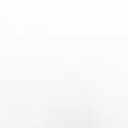
平台通过赛事短视频、趣味竞猜、明星互动和专属内容社区
等多种方式，将娱乐元素融入体育观赛，形成了内容多样化
和体验个性化的全新模式。用户可以在这里既追逐赛事激
情，又享受轻松娱乐的乐趣。
多元生态的构建不仅提升了用户粘性，也为广告主和合作伙
伴提供了广阔的商业机会。通过赛事和娱乐的深度融合，U
游体育实现了体育观赛、社交互动和娱乐消费的多维度价值
最大化。
总结：
总体来看，U游体育以沉浸式互动观赛体验为核心，通过技
术创新驱动、全民参与推广以及多元娱乐生态构建，全面提
升了体育赛事的观赏性和参与性。平台不仅重新定义了体育
观赛方式，也为用户提供了丰富、多样、个性化的娱乐体
验。
未来，随着技术的不断进步和用户需求的多样化，U游体育
将继续引领全民赛事的新潮流，打造更加智能化、互动化和