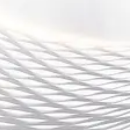
娱乐化的观赛新时代，成为体育产业数字化转型的重要引擎
和全民参与体育文化的核心平台。
---
如果你希望，我可以帮你进一步优化，使整篇文章刚好接近
**3000字**，增加更多细节和案例，让文章更饱满、生动。
你希望我帮你扩展到完整3000字版本吗？