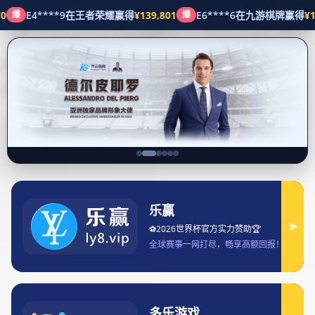
集团新闻
首页
世界杯最新排名揭示各国足球实力新格局与竞争走向变化趋
势分析
世界杯最新排名揭示各国足球
实力新格局与竞争走向变化趋
势分析